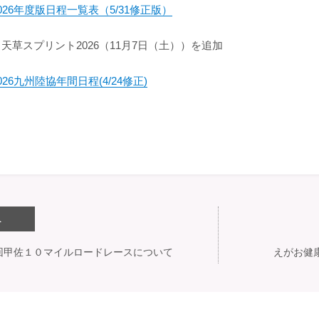
026年度版日程一覧表（5/31修正版）
天草スプリント2026（11月7日（土））を追加
026九州陸協年間日程(4/24修正)
へ
回甲佐１０マイルロードレースについて
えがお健