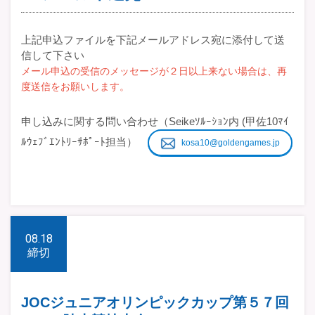
上記申込ファイルを下記メールアドレス宛に添付して送
信して下さい
メール申込の受信のメッセージが２日以上来ない場合は、再
度送信をお願いします。
申し込みに関する問い合わせ（Seikeｿﾙｰｼｮﾝ内 (甲佐10ﾏｲ
ﾙｳｪﾌﾞｴﾝﾄﾘｰｻﾎﾟｰﾄ担当）
kosa10@goldengames.jp
08.18
締切
JOCジュニアオリンピックカップ第５７回