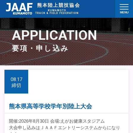
熊本陸上競技協会
KUMAMOTO
MENU
TRACK & FIELD FEDERATION
お知らせ
競技会日程
APPLICATION
競技会結果
スタートリスト
要項・申し込み
要項・申し込み
県記録
協会概要
お問い合わせ
08.17
締切
リンク集
熊本県高等学校学年別陸上大会
開催:2026年8月30日 会場:えがお健康スタジアム
大会申し込みはＪＡＡＦエントリーシステムからになり