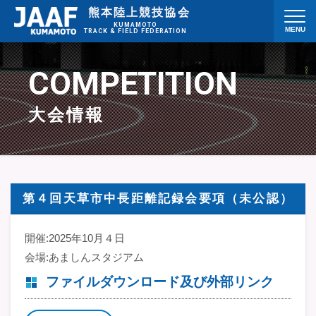
熊本陸上競技協会
KUMAMOTO
MENU
TRACK & FIELD FEDERATION
お知らせ
競技会日程
COMPETITION
競技会結果
スタートリスト
大会情報
要項・申し込み
県記録
協会概要
お問い合わせ
第４回天草市中長距離記録会要項（未公認）
リンク集
開催:2025年10月４日
会場:あましんスタジアム
ファイルダウンロード及び外部リンク